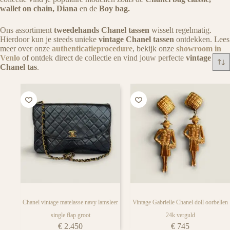
iedere tassen liefhebber
wallet on chain,
Diana
en de
Boy bag.
Ons assortiment
tweedehands Chanel tassen
wisselt regelmatig.
Hierdoor kun je steeds unieke
vintage Chanel tassen
ontdekken. Lees
meer over onze
authenticatieprocedure
, bekijk onze
showroom in
Venlo
of ontdek direct de collectie en vind jouw perfecte
vintage
Chanel tas
.
Chanel vintage matelasse navy lamsleer
Vintage Gabrielle Chanel doll oorbellen
single flap groot
24k verguld
€
2.450
€
745