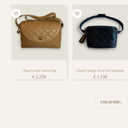
Chanel caviar camera bag
Chanel vintage caviar leer heuptasje
€
2.250
€
1.150
VOLGENDE