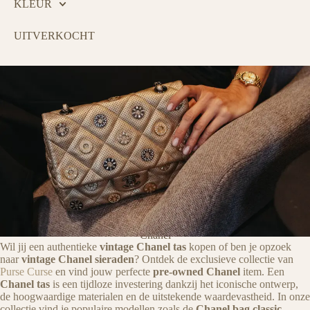
KLEUR
UITVERKOCHT
Chanel
Wil jij een authentieke
PURSE CURSE
vintage Chanel tas
kopen of ben je opzoek
naar
vintage Chanel sieraden
? Ontdek de exclusieve collectie van
Purse Curse
en vind jouw perfecte
pre-owned Chanel
item. Een
Chanel tas
is een tijdloze investering dankzij het iconische ontwerp,
de hoogwaardige materialen en de uitstekende waardevastheid. In onze
Tovert een lach op het gezicht van
collectie vind je populaire modellen zoals de
Chanel bag classic,