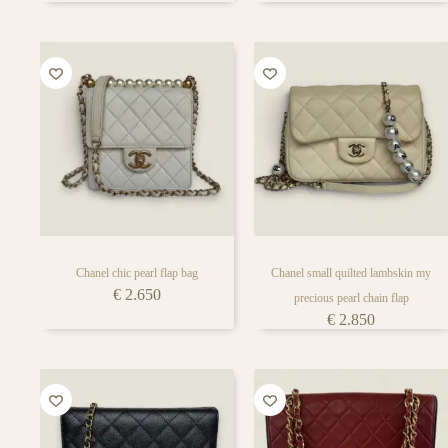
Chanel chic pearl flap bag
Chanel small quilted lambskin my
€
2.650
precious pearl chain flap
€
2.850