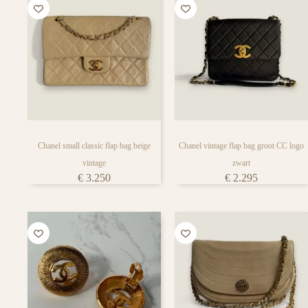
Chanel small classic flap bag beige
Chanel vintage flap bag groot CC logo
vintage
zwart
€
3.250
€
2.295