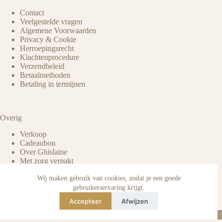
Contact
Veelgestelde vragen
Algemene Voorwaarden
Privacy & Cookie
Herroepingsrecht
Klachtenprocedure
Verzendbeleid
Betaalmethoden
Betaling in termijnen
Overig
Verkoop
Cadeaubon
Over Ghislaine
Met zorg verpakt
Voordelen pre-owned
Verzorging & onderhoud
Wij maken gebruik van cookies, zodat je een goede
Echtheid van reviews
gebruikerservaring krijgt.
Not affiliated
Accepteer
Afwijzen
Blog
Instagram
TikTok
E-mail
WhatsApp