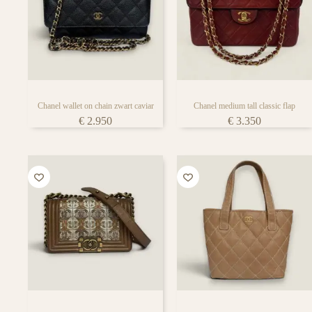
Chanel wallet on chain zwart caviar
Chanel medium tall classic flap
€
2.950
€
3.350