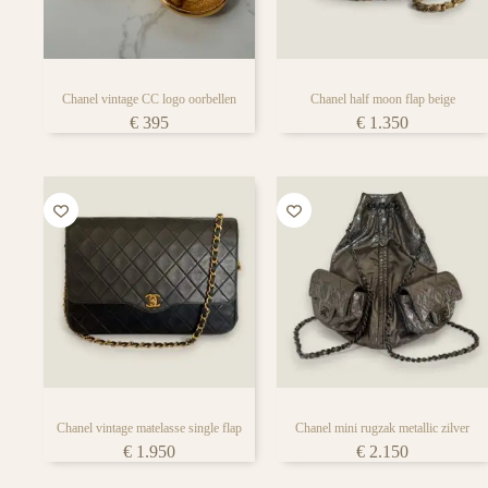
Chanel vintage CC logo oorbellen
Chanel half moon flap beige
€
395
€
1.350
Chanel vintage matelasse single flap
Chanel mini rugzak metallic zilver
€
1.950
€
2.150