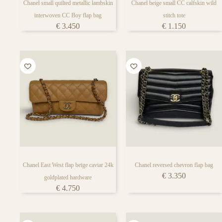
Chanel small quilted metallic lambskin
Chanel beige small CC calfskin wild
interwoven CC Boy flap bag
stitch tote
€
3.450
€
1.150
Chanel East West flap beige caviar 24k
Chanel reversed chevron flap bag
€
3.350
goldplated hardware
€
4.750