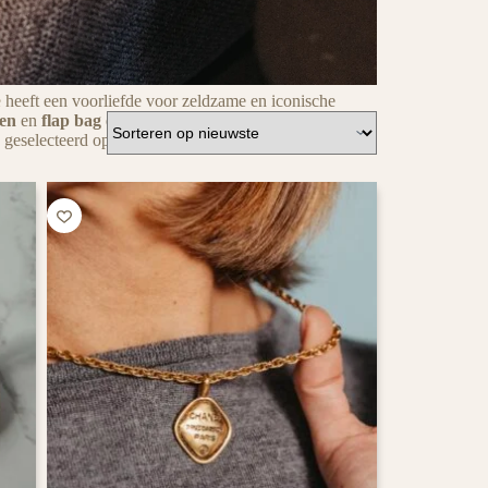
e
heeft een voorliefde voor zeldzame en iconische
gen
en
flap bag oorbellen
tot Gabrielle Chanel doll
 geselecteerd op kwaliteit, conditie en
authenticiteit
.