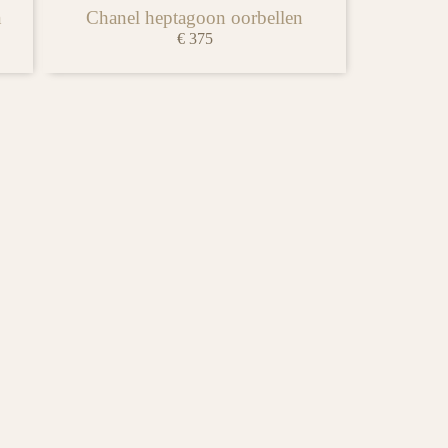
n
Chanel heptagoon oorbellen
€
375