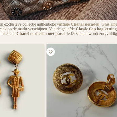
en exclusieve collectie authentieke
PURSE
vintage Chanel sieraden
.
Ghislain
vaak op de markt verschijnen. Van de geliefde
Classic flap bag kettin
chokers en
Chanel oorbellen met parel
. Ieder sieraad wordt zorgvuldig
CURSE
t een lach op het gezicht van
iedere tassen liefhebber