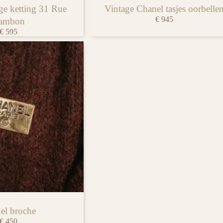
ge ketting 31 Rue
Vintage Chanel tasjes oorbelle
€
945
ambon
€
595
el broche
€
450