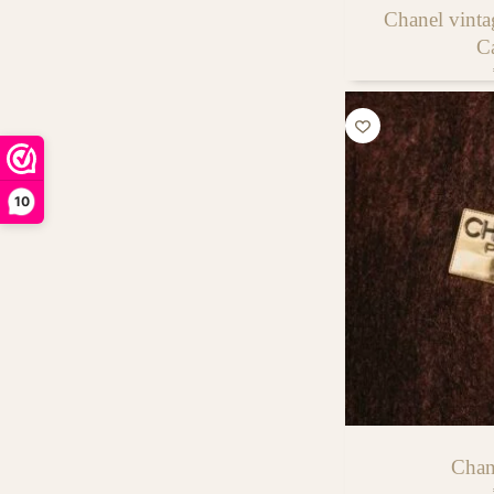
Chanel vinta
C
10
Chan