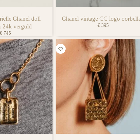
ielle Chanel doll
Chanel vintage CC logo oorbell
€
395
n 24k verguld
€
745