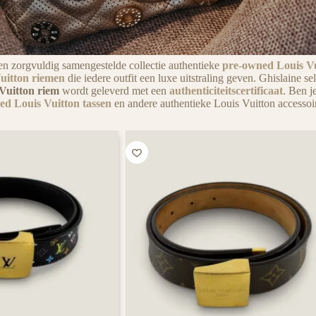
en zorgvuldig samengestelde collectie authentieke
PURSE
pre-owned Louis Vu
Vuitton riemen
die iedere outfit een luxe uitstraling geven. Ghislaine se
Vuitton riem
wordt geleverd met een
authenticiteitscertificaat
. Ben j
ed Louis Vuitton tassen
en andere authentieke Louis Vuitton accessoi
CURSE
t een lach op het gezicht van
iedere tassen liefhebber