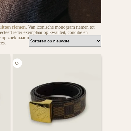
itton riemen
. Van iconische monogram riemen tot
lecteert ieder exemplaar op kwaliteit, conditie en
e op zoek naar meer van
Louis Vuitton
? Bekijk dan
res.