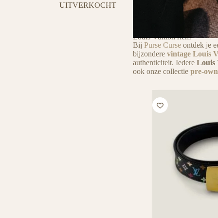
UITVERKOCHT
Louis Vuitton riem
Bij
Purse Curse
ontdek je e
bijzondere
vintage Louis 
authenticiteit. Iedere
Louis 
ook onze collectie
pre-own
Tover