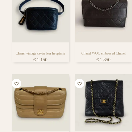
Chanel vintage caviar leer heuptasje
Chanel WOC embossed Chanel
€
1.150
€
1.850