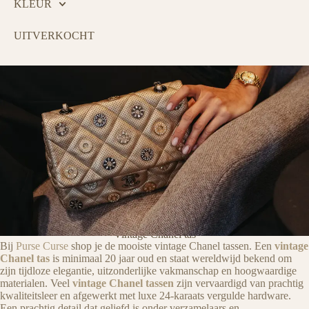
KLEUR
UITVERKOCHT
Vintage Chanel tas
Bij
Purse Curse
PURSE CURSE
shop je de mooiste vintage Chanel tassen. Een
vintage
Chanel tas
is minimaal 20 jaar oud en staat wereldwijd bekend om
zijn tijdloze elegantie, uitzonderlijke vakmanschap en hoogwaardige
materialen. Veel
vintage Chanel tassen
zijn vervaardigd van prachtig
kwaliteitsleer en afgewerkt met luxe 24-karaats vergulde hardware.
Tovert een lach op het gezicht van
Een prachtig detail dat geliefd is onder verzamelaars en