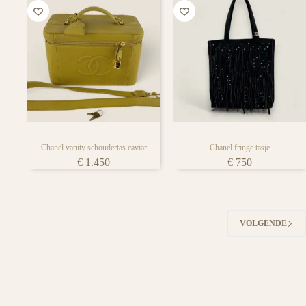
Chanel vanity schoudertas caviar
Chanel fringe tasje
€
1.450
€
750
VOLGENDE