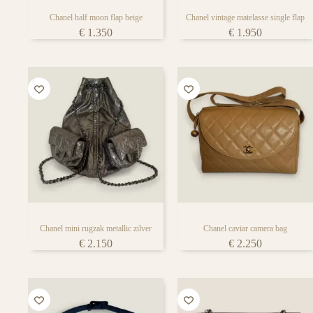
Chanel half moon flap beige
Chanel vintage matelasse single flap
€
1.350
€
1.950
Chanel mini rugzak metallic zilver
Chanel caviar camera bag
€
2.150
€
2.250