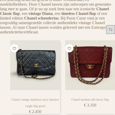
iedere tassen liefhebber
modeliefhebbers. Deze
Chanel tassen
zijn ontworpen om generaties
lang mee te gaan. Of je nu op zoek bent naar een iconische
Chanel
Classic flap
, een
vintage Diana
, een
timeless Chanel flap
of een
limited edition
Chanel schoudertas
. Bij Purse Curse vind je een
zorgvuldig samengestelde collectie
authentieke vintage Chanel
tassen
. Al onze Chanel tassen worden geleverd met een
Entrupy
authenticiteitscertificaat.
Chanel vintage matelasse navy lamsleer
Chanel medium tall classic flap
€
3.350
single flap groot
€
2.450