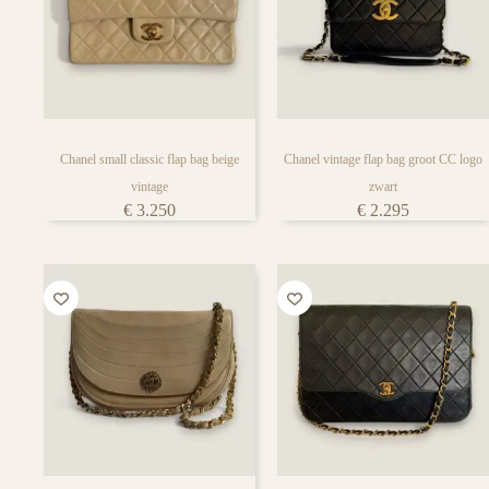
Chanel small classic flap bag beige
Chanel vintage flap bag groot CC logo
vintage
zwart
€
3.250
€
2.295