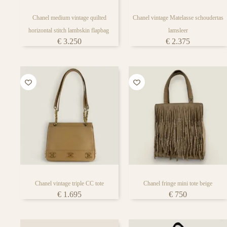
Chanel medium vintage quilted
Chanel vintage Matelasse schoudertas
horizontal stitch lambskin flapbag
lamsleer
€
3.250
€
2.375
Chanel vintage triple CC tote
Chanel fringe mini tote beige
€
1.695
€
750