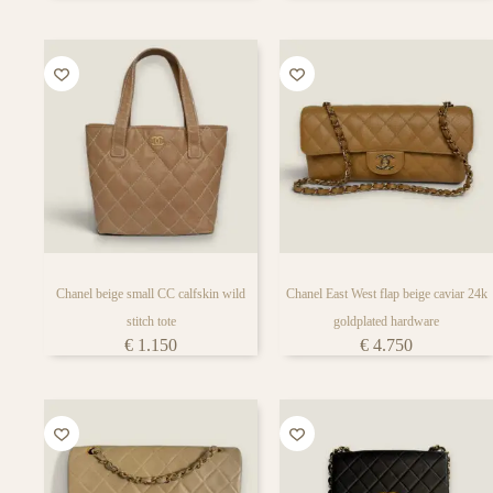
Chanel beige small CC calfskin wild
Chanel East West flap beige caviar 24k
stitch tote
goldplated hardware
€
1.150
€
4.750