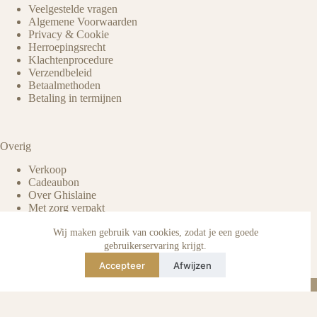
Veelgestelde vragen
Algemene Voorwaarden
Privacy & Cookie
Herroepingsrecht
Klachtenprocedure
Verzendbeleid
Betaalmethoden
Betaling in termijnen
Overig
Verkoop
Cadeaubon
Over Ghislaine
Met zorg verpakt
Voordelen pre-owned
Verzorging & onderhoud
Wij maken gebruik van cookies, zodat je een goede
Echtheid van reviews
gebruikerservaring krijgt.
Not affiliated
Accepteer
Afwijzen
Blog
Instagram
TikTok
E-mail
WhatsApp