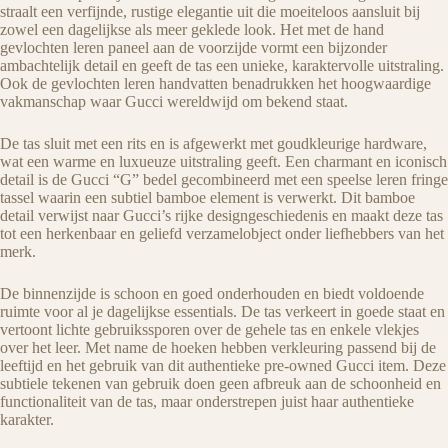
straalt een verfijnde, rustige elegantie uit die moeiteloos aansluit bij
zowel een dagelijkse als meer geklede look. Het met de hand
gevlochten leren paneel aan de voorzijde vormt een bijzonder
ambachtelijk detail en geeft de tas een unieke, karaktervolle uitstraling.
Ook de gevlochten leren handvatten benadrukken het hoogwaardige
vakmanschap waar Gucci wereldwijd om bekend staat.
De tas sluit met een rits en is afgewerkt met goudkleurige hardware,
wat een warme en luxueuze uitstraling geeft. Een charmant en iconisch
detail is de Gucci “G” bedel gecombineerd met een speelse leren fringe
tassel waarin een subtiel bamboe element is verwerkt. Dit bamboe
detail verwijst naar Gucci’s rijke designgeschiedenis en maakt deze tas
tot een herkenbaar en geliefd verzamelobject onder liefhebbers van het
merk.
De binnenzijde is schoon en goed onderhouden en biedt voldoende
ruimte voor al je dagelijkse essentials. De tas verkeert in goede staat en
vertoont lichte gebruikssporen over de gehele tas en enkele vlekjes
over het leer. Met name de hoeken hebben verkleuring passend bij de
leeftijd en het gebruik van dit authentieke pre-owned Gucci item. Deze
subtiele tekenen van gebruik doen geen afbreuk aan de schoonheid en
functionaliteit van de tas, maar onderstrepen juist haar authentieke
karakter.