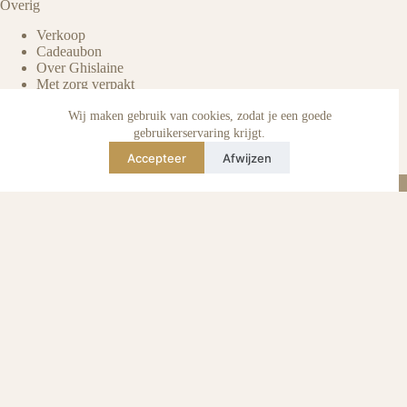
Overig
Verkoop
Cadeaubon
Over Ghislaine
Met zorg verpakt
Voordelen pre-owned
Verzorging & onderhoud
Wij maken gebruik van cookies, zodat je een goede
Echtheid van reviews
gebruikerservaring krijgt.
Not affiliated
Accepteer
Afwijzen
Blog
Instagram
TikTok
E-mail
WhatsApp
urse Curse © 2026 -
Algemene Voorwaarden
I
Privacy & Cookie