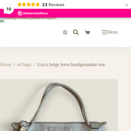
×
23
Reviews
10
Ga
naar
de
Menu
Winkelwagen
inhoud
Home
/
all bags
/
Gucci beige leren handgemaakte tote