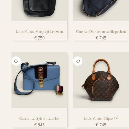
Louis Vuitton Matsy epi leer zwart
Christian Dior denim saddle pochette
€
750
€
745
Gucci small Sylvie blauw leer
Louis Vuitton Ellipse PM
€
845
€
745