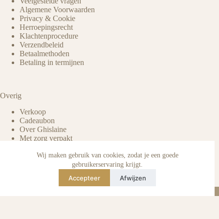
Veelgestelde vragen
Algemene Voorwaarden
Privacy & Cookie
Herroepingsrecht
Klachtenprocedure
Verzendbeleid
Betaalmethoden
Betaling in termijnen
Overig
Verkoop
Cadeaubon
Over Ghislaine
Met zorg verpakt
Voordelen pre-owned
Verzorging & onderhoud
Wij maken gebruik van cookies, zodat je een goede
Echtheid van reviews
gebruikerservaring krijgt.
Not affiliated
Accepteer
Afwijzen
Blog
Instagram
TikTok
E-mail
WhatsApp