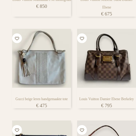
€
850
Ebene
€
675
Gucci beige leren handgemaakte tote
Louis Vuitton Damier Ebene Berkeley
€
475
€
795