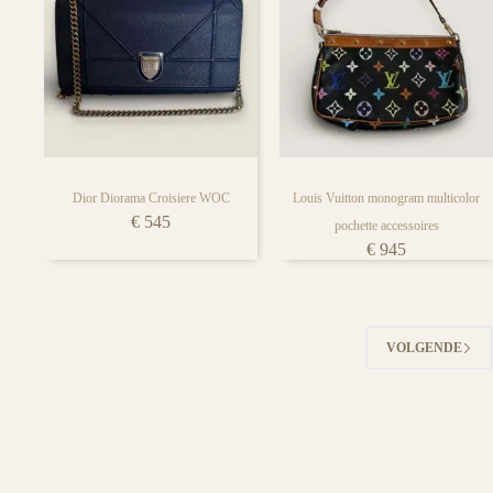
Dior Diorama Croisiere WOC
Louis Vuitton monogram multicolor
€
545
pochette accessoires
€
945
VOLGENDE