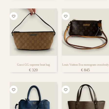
Gucci GG supreme boat bag
Louis Vuitton Eva monogram crossbody
€
320
€
845