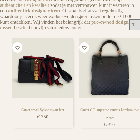
iedere tassen liefhebber
authenticiteit en kwaliteit
zodat je met vertrouwen kunt investeren in
een
authentiek designer item
.
Ons aanbod wisselt regelmatig
waardoor je steeds weer exclusieve designer tassen onder de €1000
kunt ontdekken. Wij vinden het belangrijk dat
pre-owned designer
tassen
beschikbaar zijn voor ieders budget.
Gucci small Sylvie zwart leer
Gucci GG supreme canvas bamboo tote
€
750
zwart
€
395