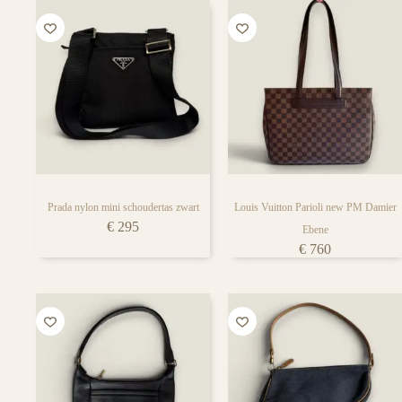
Prada nylon mini schoudertas zwart
Louis Vuitton Parioli new PM Damier
€
295
Ebene
€
760