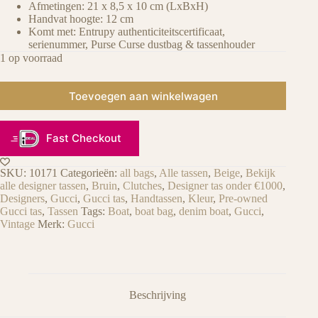
Afmetingen: 21 x 8,5 x 10 cm (LxBxH)
Handvat hoogte: 12 cm
Komt met: Entrupy authenticiteitscertificaat,
serienummer, Purse Curse dustbag & tassenhouder
1 op voorraad
Toevoegen aan winkelwagen
Fast Checkout
SKU:
10171
Categorieën:
all bags
,
Alle tassen
,
Beige
,
Bekijk
alle designer tassen
,
Bruin
,
Clutches
,
Designer tas onder €1000
,
Designers
,
Gucci
,
Gucci tas
,
Handtassen
,
Kleur
,
Pre-owned
Gucci tas
,
Tassen
Tags:
Boat
,
boat bag
,
denim boat
,
Gucci
,
Vintage
Merk:
Gucci
Beschrijving