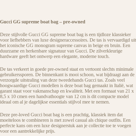
Gucci GG supreme boat bag – pre-owned
Deze stijlvolle Gucci GG supreme boat bag is een tijdloze klassieker
voor liefhebbers van luxe designeraccessoires. De tas is vervaardigd uit
het iconische GG monogram supreme canvas in beige en bruin. Een
duurzame en herkenbare signatuur van Gucci. De zilverkleurige
hardware geeft het ontwerp een elegante, moderne touch.
De tas verkeert in goede pre-owned staat en vertoont slechts minimale
gebruikerssporen. De binnenkant is mooi schoon, wat bijdraagt aan de
verzorgde uitstraling van deze tweedehands Gucci tas. Zoals veel
hoogwaardige Gucci modellen is deze boat bag gemaakt in Italië, wat
garant staat voor vakmanschap en kwaliteit. Met een formaat van 21 x
8,5 x 10 cmen een handvathoogte van 12 cm is dit compacte model
ideaal om al je dagelijkse essentials stijlvol mee te nemen.
Deze pre-loved Gucci boat bag is een prachtig, klassiek item dat
moeiteloos te combineren is met zowel casual als chique outfits. Een
perfecte kans om een luxe designerstuk aan je collectie toe te voegen
voor een aantrekkelijke prijs.