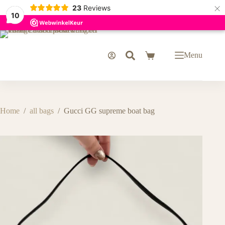
×
23
Reviews
10
Ga
naar
de
Menu
Winkelwagen
inhoud
Home
/
all bags
/
Gucci GG supreme boat bag