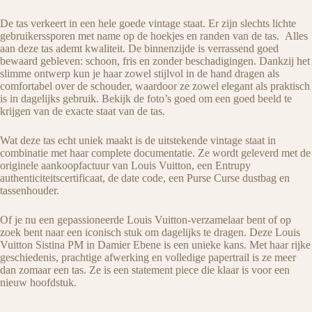
De tas verkeert in een hele goede vintage staat. Er zijn slechts lichte
gebruikerssporen met name op de hoekjes en randen van de tas. Alles
aan deze tas ademt kwaliteit. De binnenzijde is verrassend goed
bewaard gebleven: schoon, fris en zonder beschadigingen. Dankzij het
slimme ontwerp kun je haar zowel stijlvol in de hand dragen als
comfortabel over de schouder, waardoor ze zowel elegant als praktisch
is in dagelijks gebruik. Bekijk de foto’s goed om een goed beeld te
krijgen van de exacte staat van de tas.
Wat deze tas echt uniek maakt is de uitstekende vintage staat in
combinatie met haar complete documentatie. Ze wordt geleverd met de
originele aankoopfactuur van Louis Vuitton, een Entrupy
authenticiteitscertificaat, de date code, een Purse Curse dustbag en
tassenhouder.
Of je nu een gepassioneerde Louis Vuitton-verzamelaar bent of op
zoek bent naar een iconisch stuk om dagelijks te dragen. Deze Louis
Vuitton Sistina PM in Damier Ebene is een unieke kans. Met haar rijke
geschiedenis, prachtige afwerking en volledige papertrail is ze meer
dan zomaar een tas. Ze is een statement piece die klaar is voor een
nieuw hoofdstuk.