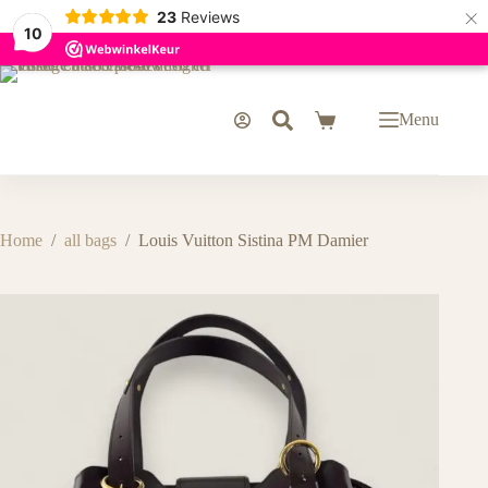
×
23
Reviews
10
Ga
naar
de
Menu
Winkelwagen
inhoud
Home
/
all bags
/
Louis Vuitton Sistina PM Damier