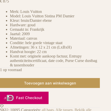
€
875
Merk: Louis Vuitton
Model: Louis Vuitton Sistina PM Damier
Kleur: bruin/Damier ebene
Hardware: goud
Gemaakt in: Frankrijk
Jaartal: 2009
Materiaal: canvas
Conditie: hele goede vintage staat
Afmetingen: 36 x 12 x 21 cm (LxBxH)
Handvat hoogte: 22 cm
Komt met: originele aankoop factuur, Entrupy
authenticiteitscertificaat, date code, Purse Curse dustbag
& tassenhouder
1 op voorraad
Toevoegen aan winkelwagen
Fast Checkout
SKU:
10095
Categorieën:
all bags
,
Alle tassen
,
Bekijk alle