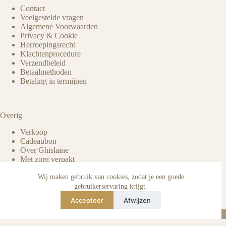
Contact
Veelgestelde vragen
Algemene Voorwaarden
Privacy & Cookie
Herroepingsrecht
Klachtenprocedure
Verzendbeleid
Betaalmethoden
Betaling in termijnen
Overig
Verkoop
Cadeaubon
Over Ghislaine
Met zorg verpakt
Voordelen pre-owned
Verzorging & onderhoud
Wij maken gebruik van cookies, zodat je een goede
Echtheid van reviews
gebruikerservaring krijgt.
Not affiliated
Accepteer
Afwijzen
Blog
Instagram
TikTok
E-mail
WhatsApp