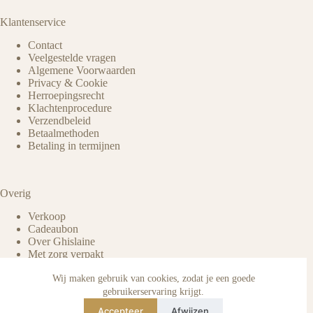
Klantenservice
Contact
Veelgestelde vragen
Algemene Voorwaarden
Privacy & Cookie
Herroepingsrecht
Klachtenprocedure
Verzendbeleid
Betaalmethoden
Betaling in termijnen
Overig
Verkoop
Cadeaubon
Over Ghislaine
Met zorg verpakt
Voordelen pre-owned
Verzorging & onderhoud
Wij maken gebruik van cookies, zodat je een goede
Echtheid van reviews
gebruikerservaring krijgt.
Not affiliated
Accepteer
Afwijzen