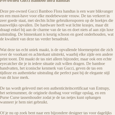
Pre-owned Gucci Bamboo flora handtas
Deze pre-owned Gucci Bamboo Flora handtas is een ware blikvanger
en een must-have voor elke modebewuste vrouw. De tas verkeert in
zeer goede staat, met slechts lichte gebruikerssporen op de hoekjes die
nauwelijks opvallen. De hardware heeft wat lichte krasjes, maar dit
draagt enkel bij aan de charme van de tas en doet niets af aan zijn luxe
uitstraling. De binnenkant is keurig schoon en goed onderhouden, wat
de kwaliteit van deze tas verder benadrukt.
Wat deze tas echt uniek maakt, is de opvallende bloemenprint die zich
over de voorkant en achterkant uitstrekt, waarbij elke zijde een andere
print toont. Dit maakt de tas niet alleen bijzonder, maar ook een echte
eyecatcher die je in iedere situatie zult willen dragen. De bamboe
handvatten, het iconische kenmerk van Gucci, geven de tas een
tijdloze en authentieke uitstraling die perfect past bij de elegante stijl
van dit luxe merk.
De tas wordt geleverd met een authenticiteitscertificaat van Entrupy,
het serienummer, de originele dustbag voor veilige opslag, en een
Purse Curse tassenhouder zodat je de tas netjes kunt ophangen
wanneer je hem niet gebruikt.
Of je nu op zoek bent naar een bijzondere designer tas voor dagelijks