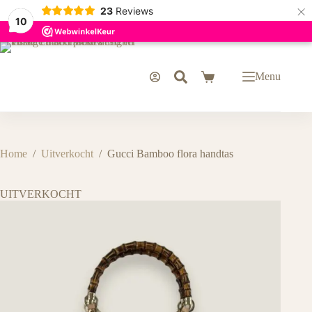
×
23
Reviews
10
Ga
naar
de
Menu
Winkelwagen
inhoud
Home
/
Uitverkocht
/
Gucci Bamboo flora handtas
UITVERKOCHT