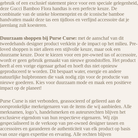
gebruik of een exclusief statement piece voor een speciale gelegenheid,
deze Gucci Bamboo Flora handtas is een perfecte keuze. De
combinatie van de unieke bloemenprint en de iconische bamboe
handvatten maakt deze tas een tijdloos en verfijnd accessoire dat je
jarenlang zult koesteren.
Duurzaam shoppen bij Purse Curse:
met de aanschaf van dit
tweedehands designer product verklein je de impact op het milieu. Pre-
loved shoppen is niet alleen een stijlvolle keuze, maar ook een
duurzame keuze. Door te kiezen voor een pre-owned tas of accessoire,
wordt er geen gebruik gemaakt van nieuwe grondstoffen. Het product
heeft al een vorige eigenaar gehad en hoeft dus niet opnieuw
geproduceerd te worden. Dit bespaart water, energie en andere
natuurlijke hulpbronnen die vaak nodig zijn voor de productie van
nieuwe goederen. Kies voor duurzaam mode en maak een positieve
impact op de planeet!
Purse Curse is niet verbonden, geassocieerd of gelieerd aan de
oorspronkelijke merkeigenaren van de items die wij aanbieden. Alle
merknamen, logo’s, handelsmerken en auteursrechten blijven het
exclusieve eigendom van hun respectieve eigenaren. Wij zijn
gespecialiseerd in de verkoop van pre-owned designer tassen en
accessoires en garanderen de authenticiteit van elk product op basis
van onze eigen expertise en ervaring. Alle rechten blijven