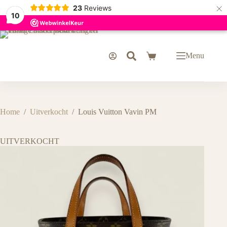
×
23
Reviews
10
Ga
naar
de
Menu
Winkelwagen
inhoud
Home
/
Uitverkocht
/
Louis Vuitton Vavin PM
UITVERKOCHT