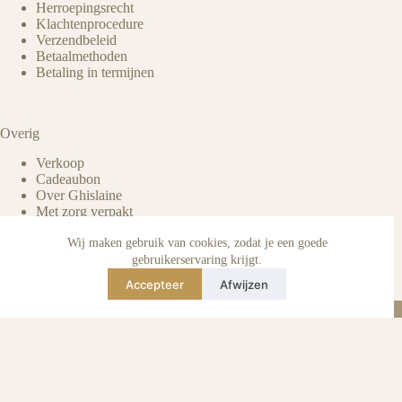
Herroepingsrecht
Klachtenprocedure
Verzendbeleid
Betaalmethoden
Betaling in termijnen
Overig
Verkoop
Cadeaubon
Over Ghislaine
Met zorg verpakt
Voordelen pre-owned
Verzorging & onderhoud
Wij maken gebruik van cookies, zodat je een goede
Echtheid van reviews
gebruikerservaring krijgt.
Not affiliated
Accepteer
Afwijzen
Blog
Instagram
TikTok
E-mail
WhatsApp
urse Curse © 2026 -
Algemene Voorwaarden
I
Privacy & Cookie