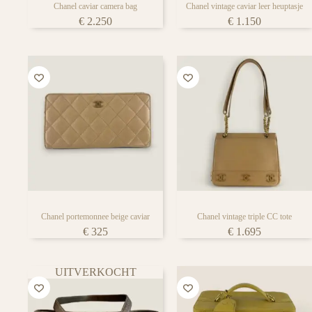
Chanel caviar camera bag
Chanel vintage caviar leer heuptasje
€
2.250
€
1.150
Chanel portemonnee beige caviar
Chanel vintage triple CC tote
€
325
€
1.695
UITVERKOCHT