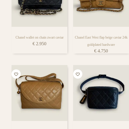
iedere tassen liefhebber
Chanel wallet on chain zwart caviar
Chanel East West flap beige caviar 24k
€
2.950
goldplated hardware
€
4.750