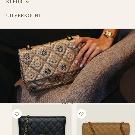
KLEUR
UITVERKOCHT
caviar
PURSE CURSE
Tovert een lach op het gezicht van