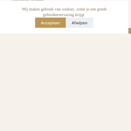
Voordelen pre-owned
Verzorging & onderhoud
Wij maken gebruik van cookies, zodat je een goede
Echtheid van reviews
gebruikerservaring krijgt.
Not affiliated
Accepteer
Afwijzen
Blog
Instagram
TikTok
E-mail
WhatsApp
urse Curse © 2026 -
Algemene Voorwaarden
I
Privacy & Cookie