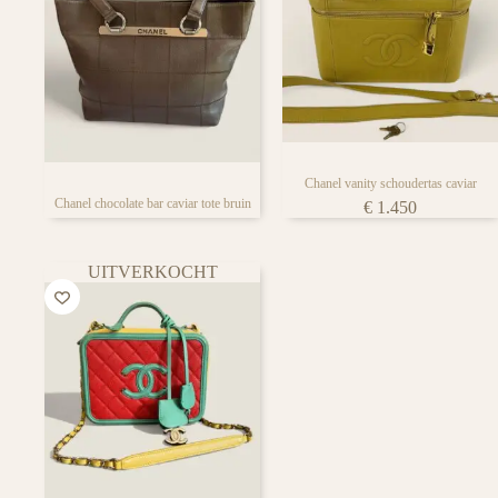
Chanel vanity schoudertas caviar
Chanel chocolate bar caviar tote bruin
€
1.450
UITVERKOCHT