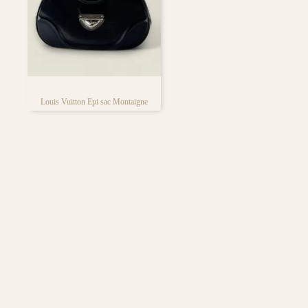
iedere tassen liefhebber
Louis Vuitton Epi sac Montaigne