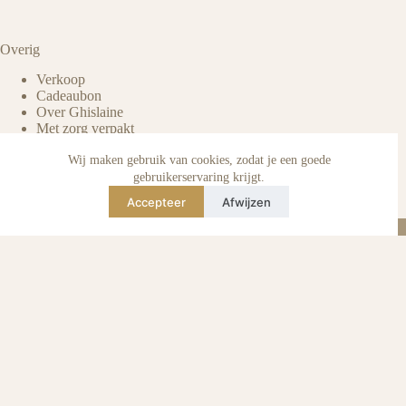
Overig
Verkoop
Cadeaubon
Over Ghislaine
Met zorg verpakt
Voordelen pre-owned
Verzorging & onderhoud
Wij maken gebruik van cookies, zodat je een goede
Echtheid van reviews
gebruikerservaring krijgt.
Not affiliated
Accepteer
Afwijzen
Blog
Instagram
TikTok
E-mail
WhatsApp
urse Curse © 2026 -
Algemene Voorwaarden
I
Privacy & Cookie