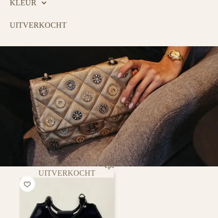
KLEUR
UITVERKOCHT
epi
UITVERKOCHT
PURSE CURSE
Tovert een lach op het gezicht van