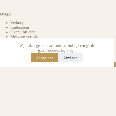
Overig
Verkoop
Cadeaubon
Over Ghislaine
Met zorg verpakt
Voordelen pre-owned
Verzorging & onderhoud
Wij maken gebruik van cookies, zodat je een goede
Echtheid van reviews
gebruikerservaring krijgt.
Not affiliated
Accepteer
Afwijzen
Blog
Instagram
TikTok
E-mail
WhatsApp
urse Curse © 2026 -
Algemene Voorwaarden
I
Privacy & Cookie