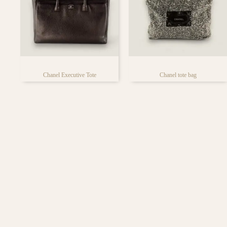
iedere tassen liefhebber
Chanel Executive Tote
Chanel tote bag