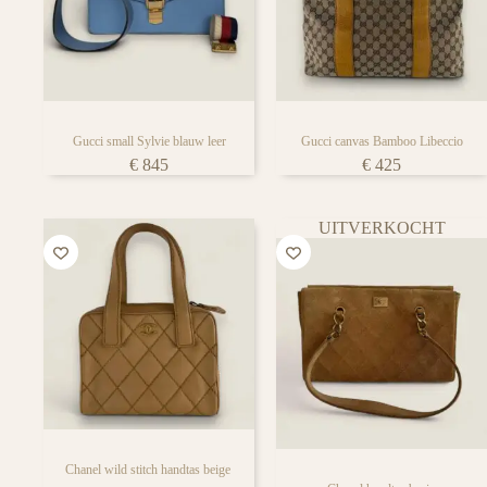
iedere tassen liefhebber
Gucci small Sylvie blauw leer
Gucci canvas Bamboo Libeccio
€
845
€
425
UITVERKOCHT
Chanel wild stitch handtas beige