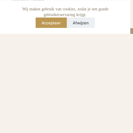
Voordelen pre-owned
Verzorging & onderhoud
Wij maken gebruik van cookies, zodat je een goede
Echtheid van reviews
gebruikerservaring krijgt.
Not affiliated
Accepteer
Afwijzen
Blog
Instagram
TikTok
E-mail
WhatsApp
urse Curse © 2026 -
Algemene Voorwaarden
I
Privacy & Cookie