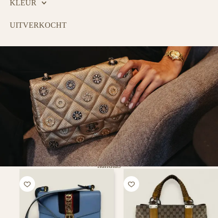
KLEUR
UITVERKOCHT
handtas
PURSE CURSE
Tovert een lach op het gezicht van