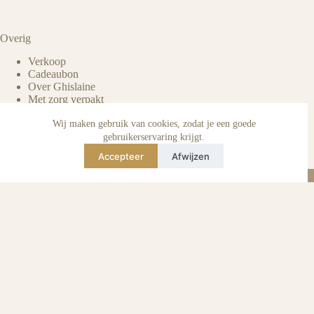
Overig
Verkoop
Cadeaubon
Over Ghislaine
Met zorg verpakt
Voordelen pre-owned
Verzorging & onderhoud
Wij maken gebruik van cookies, zodat je een goede
Echtheid van reviews
gebruikerservaring krijgt.
Not affiliated
Accepteer
Afwijzen
Blog
Instagram
TikTok
E-mail
WhatsApp
urse Curse © 2026 -
Algemene Voorwaarden
I
Privacy & Cookie