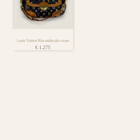
iedere tassen liefhebber
Louis Vuitton Rita multicolor zwart
€
1.275