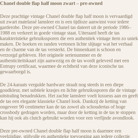
Chanel double flap half moon zwart – pre-owned
Deze prachtige vintage Chanel double flap half moon is vervaardigd
uit zwart matelassé lamsleer en is een tijdloze aanwinst voor iedere
garderobe. Deze pre-owned Chanel tas dateert uit de periode 1986–
1988 en verkeert in goede vintage staat. Uiteraard heeft de tas
karakteristieke gebruikssporen die een authentiek vintage item zo uniek
maken. De hoeken en randen vertonen lichte slijtage wat het verhaal
en de charme van de tas versterkt. De binnenkant is schoon en
verzorgd gebleven. Het originele serienummer en de
authenticiteitskaart zijn aanwezig en de tas wordt geleverd met een
Entrupy certificaat, waarmee de echtheid van deze iconische tas
gewaarborgd is.
De 24-karaats vergulde hardware straalt nog steeds in een diepe
goudkleur, met subtiele krasjes en lichte gebruikssporen die de vintage
uitstraling benadrukken. Het zachte lamsleer voelt luxueus aan en geeft
de tas een elegante klassieke Chanel look. Dankzij de ketting van
ongeveer 90 centimeter kan de tas zowel als schoudertas of hoge
crossbody gedragen worden, maar door de ketting in de tas te stoppen
kan hij ook als clutch gebruikt worden voor een verfijnde avondlook.
Deze pre-owned Chanel double flap half moon is daarmee een
veelzijdige, stijlvolle en authentieke toevoeging aan iedere collectie