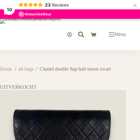
×
23
Reviews
10
Ga
naar
de
Menu
Winkelwagen
inhoud
Home
/
all bags
/
Chanel double flap half moon zwart
UITVERKOCHT