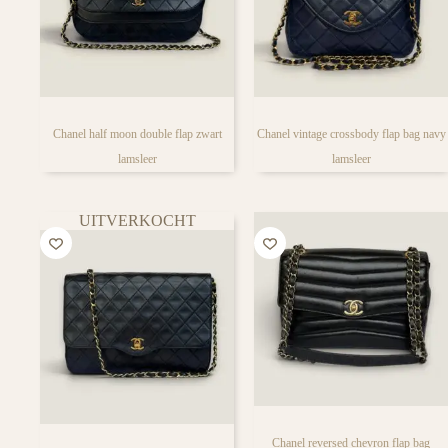
Chanel half moon double flap zwart
Chanel vintage crossbody flap bag navy
lamsleer
lamsleer
UITVERKOCHT
Chanel reversed chevron flap bag