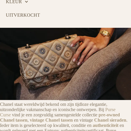
KLEUR
UITVERKOCHT
Chanel
Chanel staat wereldwijd bekend om zijn tijdloze elegantie,
PURSE CURSE
uitzonderlijke vakmanschap en iconische ontwerpen. Bij
Purse
Curse
vind je een zorgvuldig samengestelde collectie
pre-owned
Chanel tassen
,
vintage Chanel tassen
en vintage
Chanel sieraden
.
Ieder item is geselecteerd op kwaliteit, conditie en
authenticiteit
en
Tovert een lach op het gezicht van
wordt geleverd met een Entrupy authenticiteitscertificaat. Purse