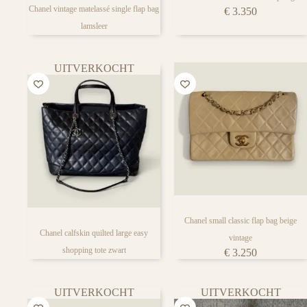
Chanel vintage matelassé single flap bag
€
3.350
lamsleer
UITVERKOCHT
Chanel small classic flap bag beige
Chanel calfskin quilted large easy
vintage
shopping tote zwart
€
3.250
UITVERKOCHT
UITVERKOCHT