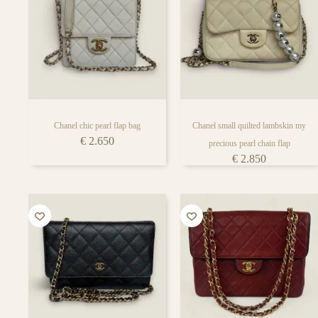
Chanel chic pearl flap bag
Chanel small quilted lambskin my
€
2.650
precious pearl chain flap
€
2.850