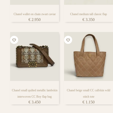
Chanel wallet on chain zwart caviar
Chanel medium tall classic flap
€
2.950
€
3.350
Chanel small quilted metallic lambskin
Chanel beige small CC calfskin wild
interwoven CC Boy flap bag
stitch tote
€
3.450
€
1.150