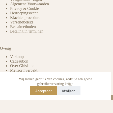
Algemene Voorwaarden
Privacy & Cookie
Herroepingsrecht
Klachtenprocedure
Verzendbeleid
Betaalmethoden
Betaling in termijnen
Overig
Verkoop
Cadeaubon
Over Ghislaine
Met zorg verpakt
Voordelen pre-owned
Verzorging & onderhoud
Wij maken gebruik van cookies, zodat je een goede
Echtheid van reviews
gebruikerservaring krijgt.
Not affiliated
Accepteer
Afwijzen
Blog
Instagram
TikTok
E-mail
WhatsApp