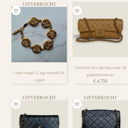
UITVERKOCHT
Chanel East West flap beige caviar 24k
Chanel vintage CC logo armband 24k
goldplated hardware
verguld
€
4.750
UITVERKOCHT
UITVERKOCHT