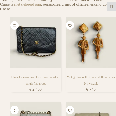
iedere tassen liefhebber
Curse is
niet gelieerd aan
, geassocieerd met of officieel erkend door
Chanel.
Chanel vintage matelasse navy lamsleer
Vintage Gabrielle Chanel doll oorbellen
single flap groot
24k verguld
€
2.450
€
745