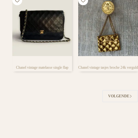
Chanel vintage matelasse single flap
Chanel vintage tasjes broche 24k verguld
VOLGENDE