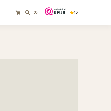
€
0
Winkelwagen