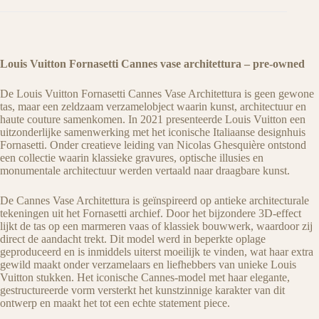
Louis Vuitton Fornasetti Cannes vase architettura – pre-owned
De Louis Vuitton Fornasetti Cannes Vase Architettura is geen gewone
tas, maar een zeldzaam verzamelobject waarin kunst, architectuur en
haute couture samenkomen. In 2021 presenteerde
Louis Vuitton
een
uitzonderlijke samenwerking met het iconische Italiaanse designhuis
Fornasetti
. Onder creatieve leiding van
Nicolas Ghesquière
ontstond
een collectie waarin klassieke gravures, optische illusies en
monumentale architectuur werden vertaald naar draagbare kunst.
De Cannes Vase Architettura is geïnspireerd op antieke architecturale
tekeningen uit het Fornasetti archief. Door het bijzondere 3D-effect
lijkt de tas op een marmeren vaas of klassiek bouwwerk, waardoor zij
direct de aandacht trekt. Dit model werd in beperkte oplage
geproduceerd en is inmiddels uiterst moeilijk te vinden, wat haar extra
gewild maakt onder verzamelaars en liefhebbers van unieke Louis
Vuitton stukken. Het iconische Cannes-model met haar elegante,
gestructureerde vorm versterkt het kunstzinnige karakter van dit
ontwerp en maakt het tot een echte statement piece.