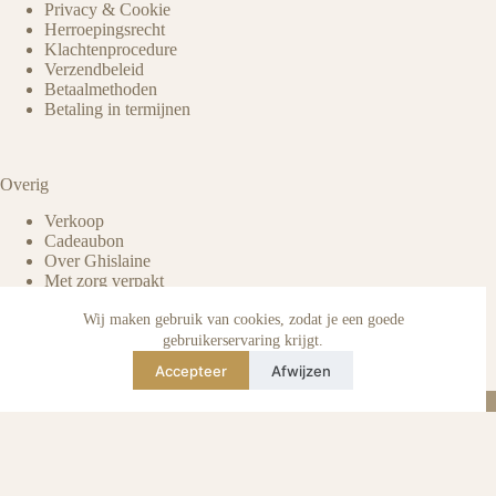
Privacy & Cookie
Herroepingsrecht
Klachtenprocedure
Verzendbeleid
Betaalmethoden
Betaling in termijnen
Overig
Verkoop
Cadeaubon
Over Ghislaine
Met zorg verpakt
Voordelen pre-owned
Verzorging & onderhoud
Wij maken gebruik van cookies, zodat je een goede
Echtheid van reviews
gebruikerservaring krijgt.
Not affiliated
Accepteer
Afwijzen
Blog
Instagram
TikTok
E-mail
WhatsApp
urse Curse © 2026 -
Algemene Voorwaarden
I
Privacy & Cookie