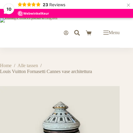
×
23
Reviews
10
Ga
naar
de
Menu
Winkelwagen
inhoud
Home
/
Alle tassen
/
Louis Vuitton Fornasetti Cannes vase architettura