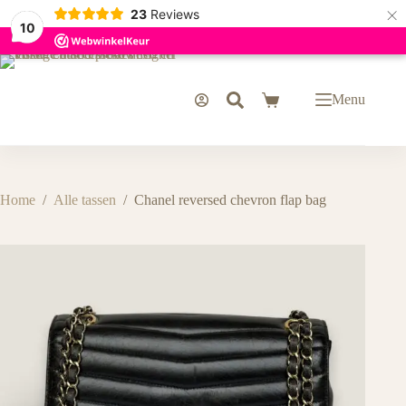
×
23
Reviews
10
Ga
naar
de
Menu
Winkelwagen
inhoud
Home
/
Alle tassen
/
Chanel reversed chevron flap bag