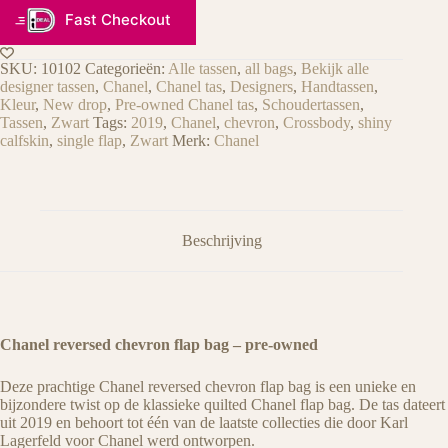
Fast Checkout
SKU:
10102
Categorieën:
Alle tassen
,
all bags
,
Bekijk alle
designer tassen
,
Chanel
,
Chanel tas
,
Designers
,
Handtassen
,
Kleur
,
New drop
,
Pre-owned Chanel tas
,
Schoudertassen
,
Tassen
,
Zwart
Tags:
2019
,
Chanel
,
chevron
,
Crossbody
,
shiny
calfskin
,
single flap
,
Zwart
Merk:
Chanel
Beschrijving
Chanel reversed chevron flap bag – pre-owned
Deze prachtige Chanel reversed chevron flap bag is een unieke en
bijzondere twist op de klassieke quilted Chanel flap bag. De tas dateert
uit 2019 en behoort tot één van de laatste collecties die door Karl
Lagerfeld voor Chanel werd ontworpen.