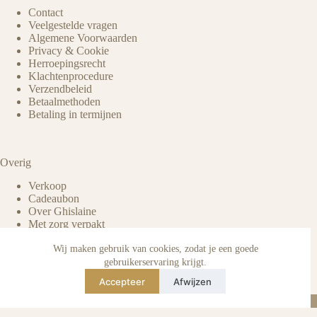
Contact
Veelgestelde vragen
Algemene Voorwaarden
Privacy & Cookie
Herroepingsrecht
Klachtenprocedure
Verzendbeleid
Betaalmethoden
Betaling in termijnen
Overig
Verkoop
Cadeaubon
Over Ghislaine
Met zorg verpakt
Voordelen pre-owned
Verzorging & onderhoud
Wij maken gebruik van cookies, zodat je een goede
Echtheid van reviews
gebruikerservaring krijgt.
Not affiliated
Accepteer
Afwijzen
Blog
Instagram
TikTok
E-mail
WhatsApp