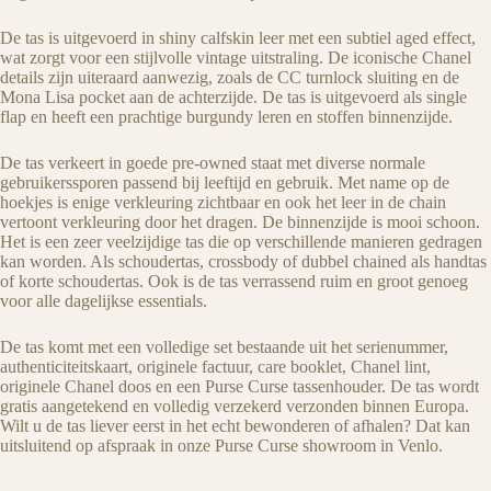
De tas is uitgevoerd in shiny calfskin leer met een subtiel aged effect,
wat zorgt voor een stijlvolle vintage uitstraling. De iconische Chanel
details zijn uiteraard aanwezig, zoals de CC turnlock sluiting en de
Mona Lisa pocket aan de achterzijde. De tas is uitgevoerd als single
flap en heeft een prachtige burgundy leren en stoffen binnenzijde.
De tas verkeert in goede pre-owned staat met diverse normale
gebruikerssporen passend bij leeftijd en gebruik. Met name op de
hoekjes is enige verkleuring zichtbaar en ook het leer in de chain
vertoont verkleuring door het dragen. De binnenzijde is mooi schoon.
Het is een zeer veelzijdige tas die op verschillende manieren gedragen
kan worden. Als schoudertas, crossbody of dubbel chained als handtas
of korte schoudertas. Ook is de tas verrassend ruim en groot genoeg
voor alle dagelijkse essentials.
De tas komt met een volledige set bestaande uit het serienummer,
authenticiteitskaart, originele factuur, care booklet, Chanel lint,
originele Chanel doos en een Purse Curse tassenhouder. De tas wordt
gratis aangetekend en volledig verzekerd verzonden binnen Europa.
Wilt u de tas liever eerst in het echt bewonderen of afhalen? Dat kan
uitsluitend op afspraak in onze Purse Curse showroom in Venlo.