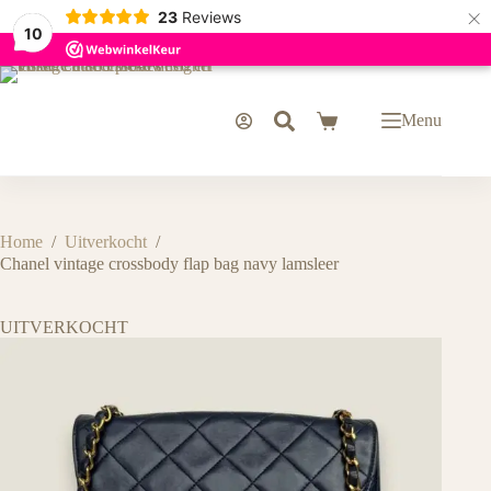
×
23
Reviews
10
Ga
naar
de
Menu
Winkelwagen
inhoud
Home
/
Uitverkocht
/
Chanel vintage crossbody flap bag navy lamsleer
UITVERKOCHT