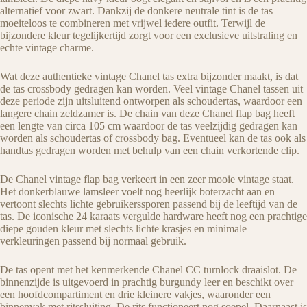
alternatief voor zwart. Dankzij de donkere neutrale tint is de tas
moeiteloos te combineren met vrijwel iedere outfit. Terwijl de
bijzondere kleur tegelijkertijd zorgt voor een exclusieve uitstraling en
echte vintage charme.
Wat deze authentieke vintage Chanel tas extra bijzonder maakt, is dat
de tas crossbody gedragen kan worden. Veel vintage Chanel tassen uit
deze periode zijn uitsluitend ontworpen als schoudertas, waardoor een
langere chain zeldzamer is. De chain van deze Chanel flap bag heeft
een lengte van circa 105 cm waardoor de tas veelzijdig gedragen kan
worden als schoudertas of crossbody bag. Eventueel kan de tas ook als
handtas gedragen worden met behulp van een chain verkortende clip.
De Chanel vintage flap bag verkeert in een zeer mooie vintage staat.
Het donkerblauwe lamsleer voelt nog heerlijk boterzacht aan en
vertoont slechts lichte gebruikerssporen passend bij de leeftijd van de
tas. De iconische 24 karaats vergulde hardware heeft nog een prachtige
diepe gouden kleur met slechts lichte krasjes en minimale
verkleuringen passend bij normaal gebruik.
De tas opent met het kenmerkende Chanel CC turnlock draaislot. De
binnenzijde is uitgevoerd in prachtig burgundy leer en beschikt over
een hoofdcompartiment en drie kleinere vakjes, waaronder een
binnenvak met ritssluiting. De rits functioneert nog soepel. Daarnaast is