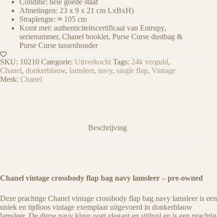
Conditie: hele goede staat
Afmetingen: 23 x 9 x 21 cm LxBxH)
Straplengte:
≈
105 cm
Komt met: authenticiteitscertificaat van Entrupy,
serienummer, Chanel booklet, Purse Curse dustbag &
Purse Curse tassenhouder
SKU:
10210
Categorie:
Uitverkocht
Tags:
24k verguld
,
Chanel
,
donkerblauw
,
lamsleer
,
navy
,
single flap
,
Vintage
Merk:
Chanel
Beschrijving
Chanel vintage crossbody flap bag navy lamsleer – pre-owned
Deze prachtige Chanel vintage crossbody flap bag navy lamsleer is een
uniek en tijdloos vintage exemplaar uitgevoerd in donkerblauw
lamsleer. De diepe navy kleur oogt elegant en stijlvol en is een prachtig