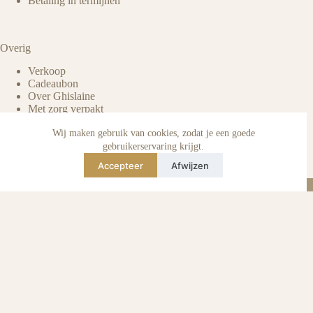
Betaling in termijnen
Overig
Verkoop
Cadeaubon
Over Ghislaine
Met zorg verpakt
Voordelen pre-owned
Verzorging & onderhoud
Wij maken gebruik van cookies, zodat je een goede
Echtheid van reviews
gebruikerservaring krijgt.
Not affiliated
Accepteer
Afwijzen
Blog
Instagram
TikTok
E-mail
WhatsApp
urse Curse © 2026 -
Algemene Voorwaarden
I
Privacy & Cookie